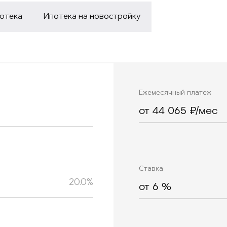
потека
Ипотека на новостройку
Ежемесячный платеж
от 44 065 ₽/мес
Ставка
20.0%
от
6
%