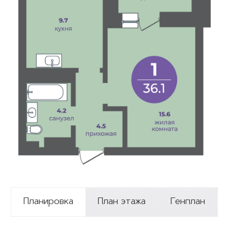
Планировка
План этажа
Генплан