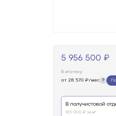
5 956 500 ₽
В ипотеку:
от
28 570
₽/мес
По
В получистовой отд
165 000 ₽ за м²