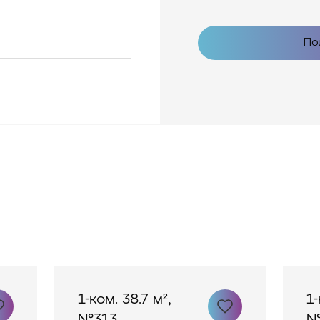
По
1-ком. 38.7 м²,
1-
№313
№